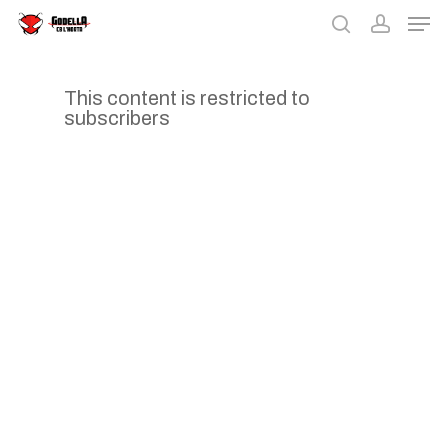
Skip
Men
to
search
accou
main
Clos
content
Menu
This content is restricted to
subscribers