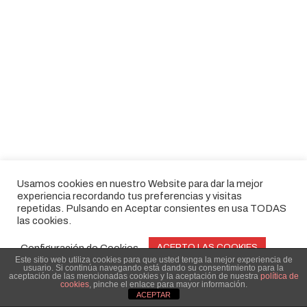
Usamos cookies en nuestro Website para dar la mejor
experiencia recordando tus preferencias y visitas
repetidas. Pulsando en Aceptar consientes en usa TODAS
las cookies.
© 2026 L'Horta Godella.
Configuración de Cookies
ACEPTO LAS COOKIES
twitter
facebook
youtube
instagram
Este sitio web utiliza cookies para que usted tenga la mejor experiencia de
usuario. Si continúa navegando está dando su consentimiento para la
Configuración de Cookies
RECHAZAR
aceptación de las mencionadas cookies y la aceptación de nuestra
política de
cookies
, pinche el enlace para mayor información.
Aviso Legal
|
Política de Cookies
ACEPTAR